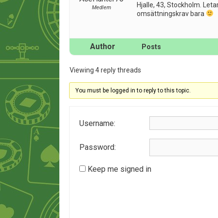
Hjalle, 43, Stockholm. Let
Medlem
omsättningskrav bara
Author
Posts
Viewing 4 reply threads
You must be logged in to reply to this topic.
Username:
Password:
Keep me signed in