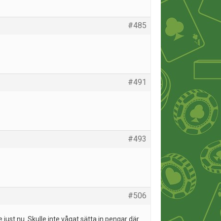
#485
#491
#493
#506
 just nu. Skulle inte vågat sätta in pengar där