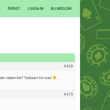
L
ÖVRIGT
LOGGA IN
BLI MEDLEM
#438
nder radarn lite? Tacksam för svar!
#479