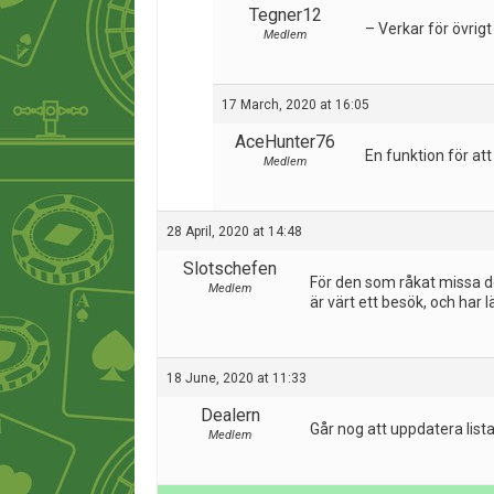
Tegner12
– Verkar för övrigt
Medlem
17 March, 2020 at 16:05
AceHunter76
En funktion för att
Medlem
28 April, 2020 at 14:48
Slotschefen
För den som råkat missa det
Medlem
är värt ett besök, och har 
18 June, 2020 at 11:33
Dealern
Går nog att uppdatera list
Medlem