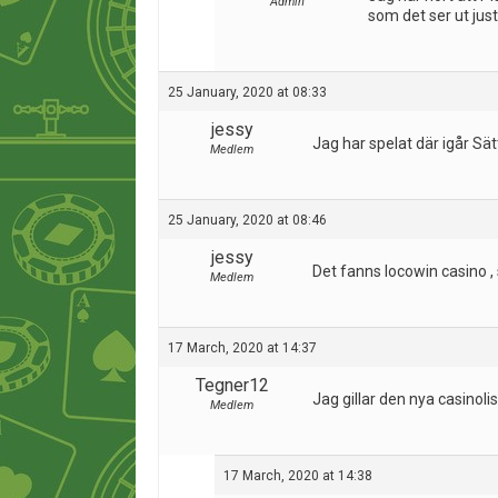
Admin
som det ser ut just
25 January, 2020 at 08:33
jessy
Jag har spelat där igår Sä
Medlem
25 January, 2020 at 08:46
jessy
Det fanns locowin casino ,
Medlem
17 March, 2020 at 14:37
Tegner12
Jag gillar den nya casinol
Medlem
17 March, 2020 at 14:38