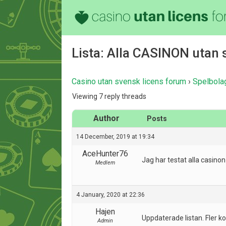
Skip
to
content
Lista: Alla CASINON utan 
Casino utan svensk licens forum
›
Spelbola
Viewing 7 reply threads
Author
Posts
14 December, 2019 at 19:34
AceHunter76
Jag har testat alla casino
Medlem
4 January, 2020 at 22:36
Hajen
Uppdaterade listan. Fler 
Admin