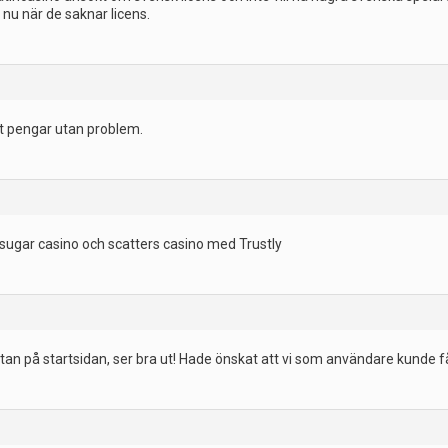
 nu när de saknar licens.
tt pengar utan problem.
 sugar casino och scatters casino med Trustly
istan på startsidan, ser bra ut! Hade önskat att vi som användare kunde 