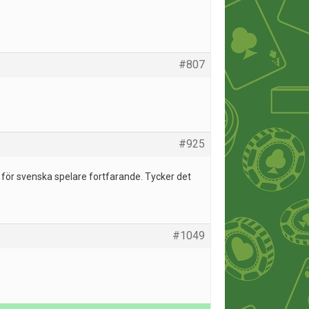
#807
#925
gt för svenska spelare fortfarande. Tycker det
#1049