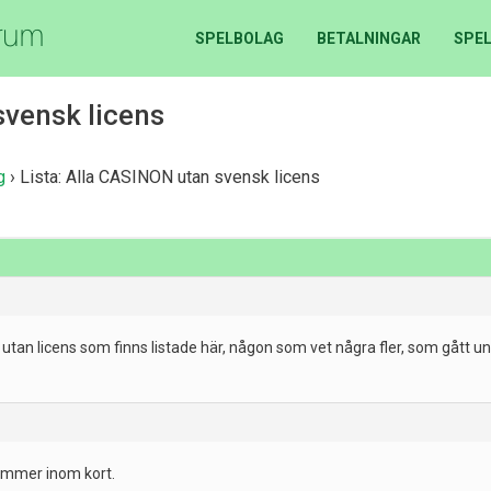
SPELBOLAG
BETALNINGAR
SPE
svensk licens
g
›
Lista: Alla CASINON utan svensk licens
n utan licens som finns listade här, någon som vet några fler, som gått u
kommer inom kort.